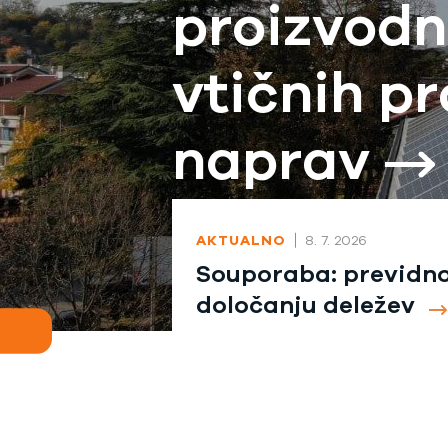
proizvodn
vtičnih p
naprav
AKTUALNO
8. 7. 2026
Souporaba: previdno
določanju deležev