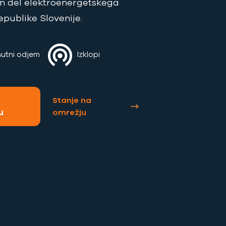
 del elektroenergetskega
epublike Slovenije.
utni odjem
Izklopi
Stanje na
u
omrežju