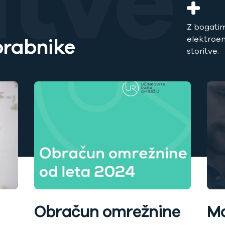
itve
Z bogatim
orabnike
elektroe
storitve.
Mo
Obračun omrežnine