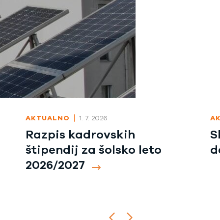
AKTUALNO
1. 7. 2026
A
Razpis kadrovskih
S
štipendij za šolsko leto
d
2026/2027