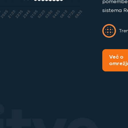
pomemben
sistema R
Tren
Več o
omrežj