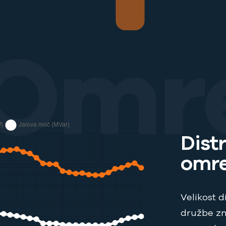
Omre
Dist
omre
Velikost 
družbe z