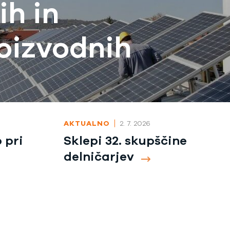
ih in
roizvodnih
AKTUALNO
2. 7. 2026
 pri
Sklepi 32. skupščine
delničarjev