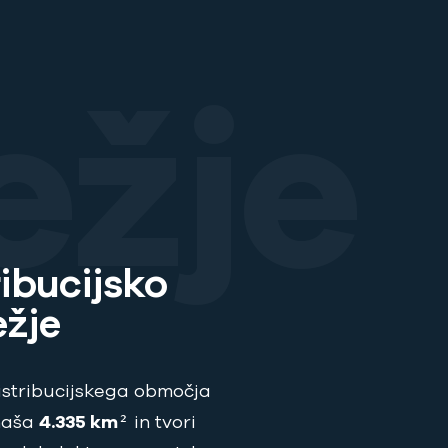
žje
ribucijsko
žje
distribucijskega območja
naša
4.335 km
² in tvori