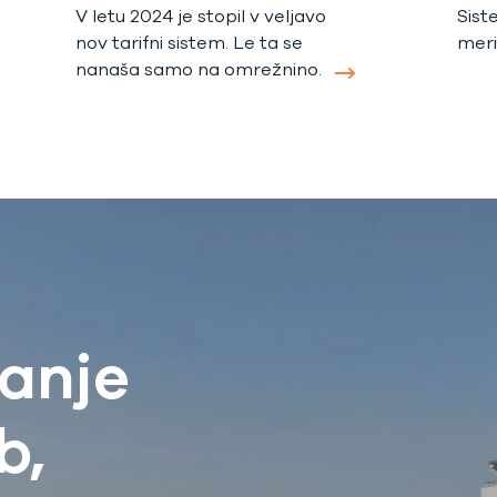
Sist
V letu 2024 je stopil v veljavo
meri
nov tarifni sistem. Le ta se
nanaša samo na omrežnino.
vanje
b,