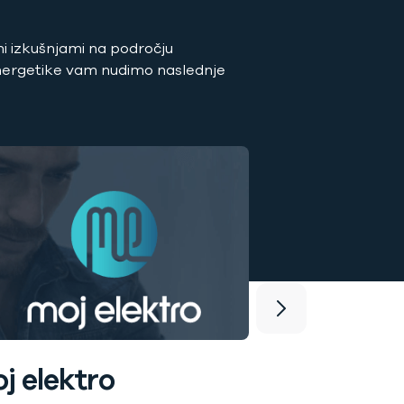
i izkušnjami na področju
nergetike vam nudimo naslednje
Tržne sto
Elektro Primorsk
izkušenj ponuja n
kot tržne storitve
dopolnilne dejavn
j elektro