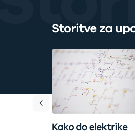
Stor
Storitve za up
ODO
tev SODO.
Kako do elektrike