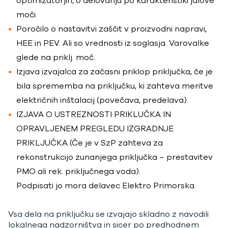
optimizatorjih, o delovanju po karakteristiki jalove
moči.
Poročilo o nastavitvi zaščit v proizvodni napravi,
HEE in PEV. Ali so vrednosti iz soglasja. Varovalke
glede na priklj. moč.
Izjava izvajalca za začasni priklop priključka, če je
bila sprememba na priključku, ki zahteva meritve
električnih inštalacij (povečava, predelava).
IZJAVA O USTREZNOSTI PRIKLUČKA IN
OPRAVLJENEM PREGLEDU IZGRADNJE
PRIKLJUČKA (Če je v SzP zahteva za
rekonstrukcijo zunanjega priključka – prestavitev
PMO ali rek. priključnega voda).
Podpisati jo mora delavec Elektro Primorska.
Vsa dela na priključku se izvajajo skladno z navodili
lokalnega nadzorništva in sicer po predhodnem