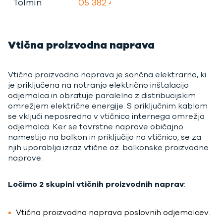
Tolmin
05 382 4015
Vtična proizvodna naprava
Vtična proizvodna naprava je sončna elektrarna, ki
je priključena na notranjo električno inštalacijo
odjemalca in obratuje paralelno z distribucijskim
omrežjem električne energije. S priključnim kablom
se vključi neposredno v vtičnico internega omrežja
odjemalca. Ker se tovrstne naprave običajno
namestijo na balkon in priključijo na vtičnico, se za
njih uporablja izraz vtične oz. balkonske proizvodne
naprave.
Ločimo 2 skupini vtičnih proizvodnih naprav
:
Vtična proizvodna naprava poslovnih odjemalcev.