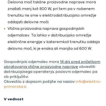
Delovna moč takšne proizvodne naprave mora
znašati manj kot 800 W, pri tem pa v nobenem
trenutku ne sme v elektrodistribucijsko omrežje
oddajati delovne moči.
Vtična proizvodna naprava gospodinjskih
odjemalcev. Ta lahko v distribucijsko omrežje
električne energije v kateremkoli trenutku oddaja
delovno moč, ki je enaka ali manjša od 600 W.
Gospodinjski odjemalec mora
14 dni pred pričetkom
obratovanja vtične proizvodne naprave
obvestiti
distribucijskega operaterja, poslovni odjemalec pa
ob priključitvi.
Obvestilo z dopisom pošljite na naslov
info@elektro-
primorska.si
.
V vednost