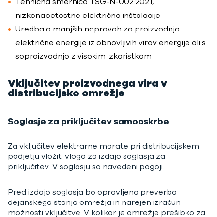
Tehnična smernica TSG-N-002:2021,
nizkonapetostne električne inštalacije
Uredba o manjših napravah za proizvodnjo
električne energije iz obnovljivih virov energije ali s
soproizvodnjo z visokim izkoristkom
Vključitev proizvodnega vira v
distribucijsko omrežje
Soglasje za priključitev samooskrbe
Za vključitev elektrarne morate pri distribucijskem
podjetju vložiti vlogo za izdajo soglasja za
priključitev. V soglasju so navedeni pogoji.
Pred izdajo soglasja bo opravljena preverba
dejanskega stanja omrežja in narejen izračun
možnosti vključitve. V kolikor je omrežje prešibko za