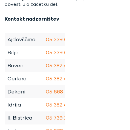
obvestilu o začetku del.
Kontakt nadzorništev
Ajdovščina
05 339 6970
Bilje
05 339 6980
Bovec
05 382 4083
Cerkno
05 382 4081
Dekani
05 668 7121
Idrija
05 382 4082
Il. Bistrica
05 739 2191