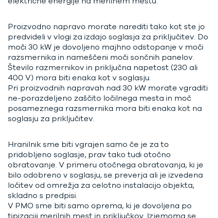
električne energije na merilnem mestu.
Proizvodno napravo morate narediti tako kot ste jo
predvideli v vlogi za izdajo soglasja za priključitev. Do
moči 30 kW je dovoljeno majhno odstopanje v moči
razsmernika in nameščeni moči sončnih panelov.
Število razmernikov in priključna napetost (230 ali
400 V) mora biti enaka kot v soglasju.
Pri proizvodnih napravah nad 30 kW morate vgraditi
ne-porazdeljeno zaščito ločilnega mesta in moč
posameznega razsmernika mora biti enaka kot na
soglasju za priključitev.
Hranilnik sme biti vgrajen samo če je za to
pridobljeno soglasje, prav tako tudi otočno
obratovanje. V primeru otočnega obratovanja, ki je
bilo odobreno v soglasju, se preverja ali je izvedena
ločitev od omrežja za celotno instalacijo objekta,
skladno s predpisi.
V PMO sme biti samo oprema, ki je dovoljena po
tipizaciji merilnih mest in priključkov. Izjemoma se