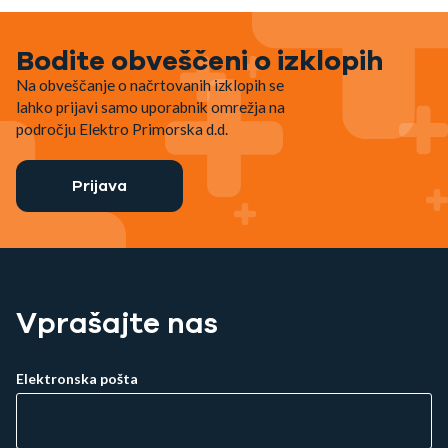
Bodite obveščeni o izklopih
Na obveščanje o načrtovanih izklopih se
lahko prijavi samo uporabnik omrežja na
področju Elektro Primorska d.d.
Prijava
Vprašajte nas
Elektronska pošta