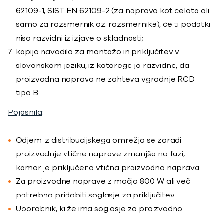
62109-1, SIST EN 62109-2 (za napravo kot celoto ali
samo za razsmernik oz. razsmernike), če ti podatki
niso razvidni iz izjave o skladnosti;
kopijo navodila za montažo in priključitev v
slovenskem jeziku, iz katerega je razvidno, da
proizvodna naprava ne zahteva vgradnje RCD
tipa B.
Pojasnila
:
Odjem iz distribucijskega omrežja se zaradi
proizvodnje vtične naprave zmanjša na fazi,
kamor je priključena vtična proizvodna naprava.
Za proizvodne naprave z močjo 800 W ali več
potrebno pridobiti soglasje za priključitev.
Uporabnik, ki že ima soglasje za proizvodno