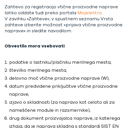
Zahtevo za registracijo vtične proizvodne naprave
lahko oddate tudi preko portala
Mojelektro
.
V zavihku »Zahteve«, v spustnem seznamu Vrsta
zahteve izberite možnost »prijava vtične proizvodne
naprave« in sledite navodilom.
Obvestilo mora vsebovati
:
podatke o lastniku/plačniku merilnega mesta;
številko merilnega mesta;
delovno moč vtične proizvodne naprave (W);
datum predvidene priključitve vtične proizvodne
naprave;
izjavo o skladnosti (za napravo kot celoto ali za
nameščene module in razsmernike);
drug dokument proizvajalca naprave, iz katerega
izhaja, da je naprava skladna s standardi SIST EN