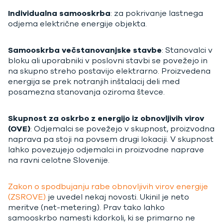
Individualna samooskrba
: za pokrivanje lastnega
odjema električne energije objekta.
Samooskrba večstanovanjske stavbe
: Stanovalci v
bloku ali uporabniki v poslovni stavbi se povežejo in
na skupno streho postavijo elektrarno. Proizvedena
energija se prek notranjih inštalacij deli med
posamezna stanovanja oziroma števce.
Skupnost za oskrbo z energijo iz obnovljivih virov
(OVE)
: Odjemalci se povežejo v skupnost, proizvodna
naprava pa stoji na povsem drugi lokaciji. V skupnost
lahko povezujejo odjemalci in proizvodne naprave
na ravni celotne Slovenije.
Zakon o spodbujanju rabe obnovljivih virov energije
(ZSROVE)
je uvedel nekaj novosti. Ukinil je neto
meritve (net-metering). Prav tako lahko
samooskrbo namesti kdorkoli, ki se primarno ne