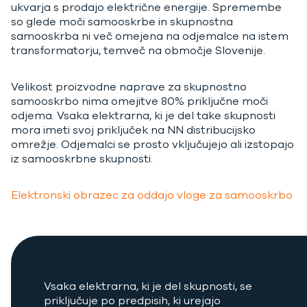
ukvarja s prodajo električne energije. Spremembe
so glede moči samooskrbe in skupnostna
samooskrba ni več omejena na odjemalce na istem
transformatorju, temveč na območje Slovenije.
Velikost proizvodne naprave za skupnostno
samooskrbo nima omejitve 80% priključne moči
odjema. Vsaka elektrarna, ki je del take skupnosti
mora imeti svoj priključek na NN distribucijsko
omrežje. Odjemalci se prosto vključujejo ali izstopajo
iz samooskrbne skupnosti.
Elektronski obrazec za oddajo vloge za samooskrbo
Vsaka elektrarna, ki je del skupnosti, se
priključuje po predpisih, ki urejajo