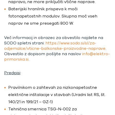
napravo, ne more priključiti vtične naprave.
Baterijski hranilnik prispeva k moči
fotonapetostnih modulov. Skupna moč vseh
naprav ne sme presegati 800 W.
Več informacij in obrazec za obvestilo najdete na
SODO spletni strani:
https://www.sodo.si/sl/za-
odjemalce/vticne-balkonske-proizvodne-naprave
.
Obvestilo z dopisom pošljite na naslov
info@elektro-
primorska.si
.
Predpisi
:
Pravilnikom o zahtevah za nizkonapetostne
električne inštalacije v stavbah (Uradni list RS, št.
140/21 in 199/21 – GZ-1)
Tehnična smernica TSG-N-002 za