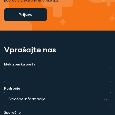
področju Elektro Primorska d.d.
Prijava
Vprašajte nas
Elektronska pošta
Področje
Sporočilo