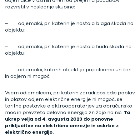
odjemalce v osmih dneh od prejema podatkov
razvrstil v naslednje skupine:
– odjemalci, pri katerih je nastala blaga škoda na
objektu;
– odjemalci, pri katerih je nastala huda škoda na
objektu;
– odjemalci, katerih objekt je popolnoma uničen
in odjem ni mogoč.
Vsem odjemalcem, pri katerih zaradi posledic poplav
in plazov odjem električne energije ni mogoč, se
tarifne postavke elektrooperaterjev za obračunsko
moč in prevzeto delovno energijo znižajo na nič.
Ta
ukrep velja od 4. avgusta 2023 do ponovne
priključitve na električno omrežje in oskrbe z
električno energijo.