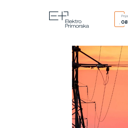
Prij
08