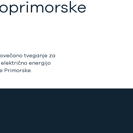
oprimorske
povečano tveganje za
električno energijo
e Primorske.