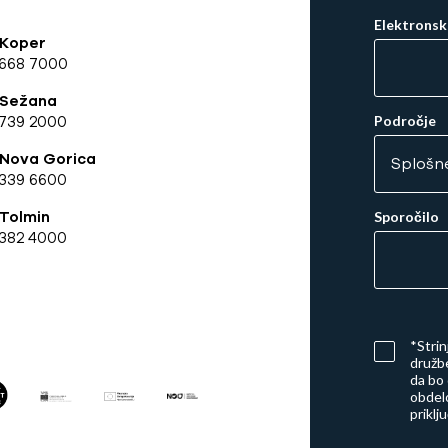
Elektronsk
 Koper
 668 7000
 Sežana
739 2000
Področje
 Nova Gorica
339 6600
Tolmin
Sporočilo
382 4000
*Stri
družbe
da bo
obdelo
priklj