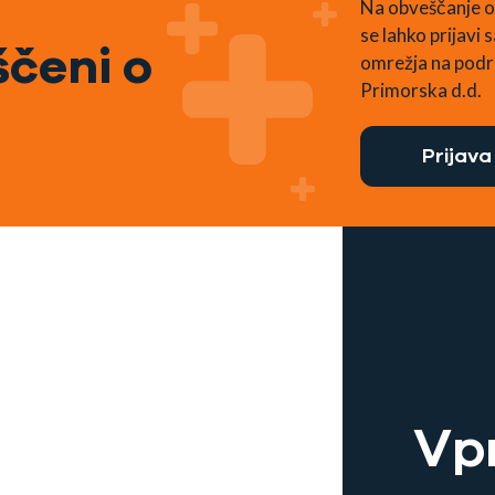
Na obveščanje o
se lahko prijavi
čeni o
omrežja na podr
Primorska d.d.
Prijava
Vp