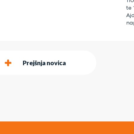
11
te
Aj
na
Prejšnja novica