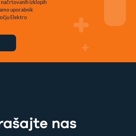
 načrtovanih izklopih
 samo uporabnik
očju Elektro
rašajte nas