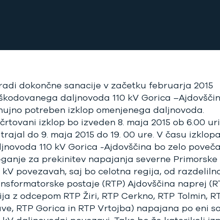
radi dokončne sanacije v začetku februarja 2015
škodovanega daljnovoda 110 kV Gorica –Ajdovščin
 nujno potreben izklop omenjenega daljnovoda.
črtovani izklop bo izveden 8. maja 2015 ob 6.00 uri
trajal do 9. maja 2015 do 19. 00 ure. V času izklop
ljnovoda 110 kV Gorica -Ajdovščina bo zelo poveč
eganje za prekinitev napajanja severne Primorske
0 kV povezavah, saj bo celotna regija, od razdeliln
ansformatorske postaje (RTP) Ajdovščina naprej (
rija z odcepom RTP Žiri, RTP Cerkno, RTP Tolmin, R
ave, RTP Gorica in RTP Vrtojba) napajana po eni s