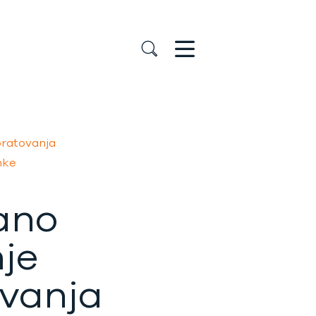
ratovanja
nke
ano
je
vanja