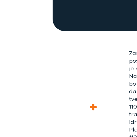
Za
po
je
Na
bo 
da
tv
11
tr
Id
Pl