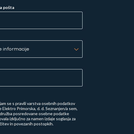
a pošta
njam se s
pravili varstva osebnih podatkov
 Elektro Primorska, d. d.
Seznanjen/a sem,
 družba posredovane osebne podatke
vala izključno za namen izdaje soglasja za
učitev in povezanih postopkih.