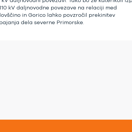
0 kV daljnovodni povezavi. Tako bo že katerikoli iz
 110 kV daljnovodne povezave na relaciji med
dovščino in Gorico lahko povzročil prekinitev
pajanja dela severne Primorske.