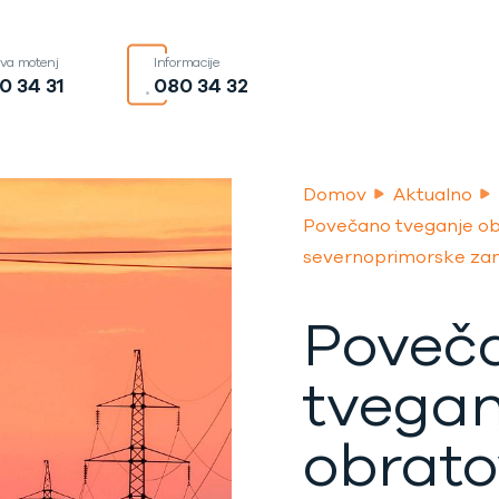
ava motenj
Informacije
0 34 31
080 34 32
Domov
Aktualno
Povečano tveganje ob
severnoprimorske za
Poveč
tvegan
obrato