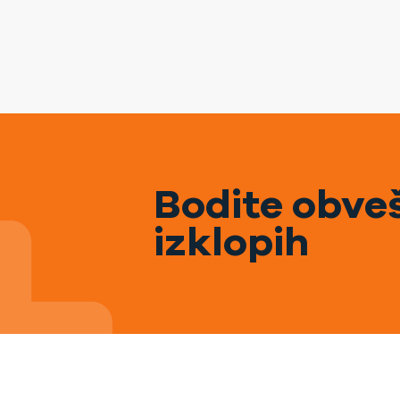
Bodite obveš
izklopih