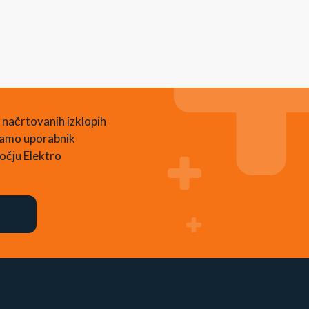
 načrtovanih izklopih
 samo uporabnik
očju Elektro