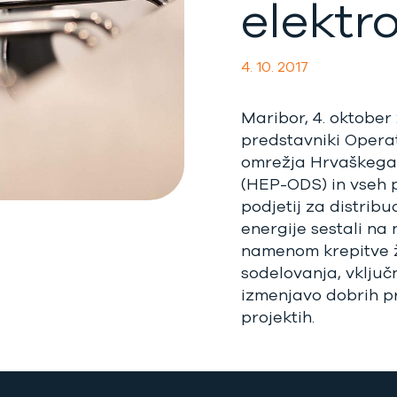
elektro
4. 10. 2017
Maribor, 4. oktober
predstavniki Operat
omrežja Hrvaškega
(HEP-ODS) in vseh p
podjetij za distribu
energije sestali na n
namenom krepitve 
sodelovanja, vklju
izmenjavo dobrih pr
projektih.