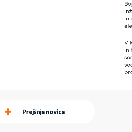
Bo
in
in
ele
V 
in 
so
so
pr
Prejšnja novica