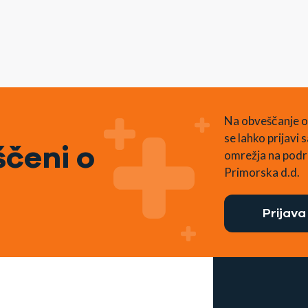
Na obveščanje o
se lahko prijavi
čeni o
omrežja na podr
Primorska d.d.
Prijava