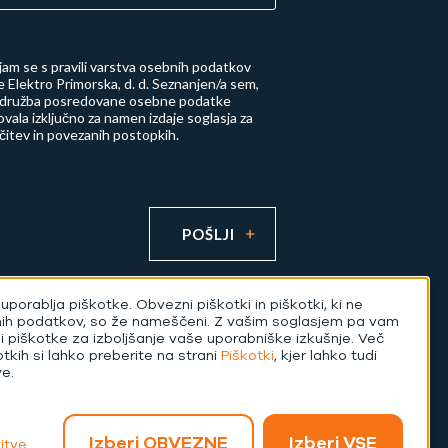
njam se s
pravili varstva osebnih podatkov
 Elektro Primorska, d. d.
Seznanjen/a sem,
 družba posredovane osebne podatke
vala izključno za namen izdaje soglasja za
učitev in povezanih postopkih.
POŠLJI
uporablja piškotke. Obvezni piškotki in piškotki, ki ne
nih podatkov, so že nameščeni. Z vašim soglasjem pa vam
di piškotke za izboljšanje vaše uporabniške izkušnje. Več
otkih si lahko preberite na strani
Piškotki
, kjer lahko tudi
Izvedba:
ve.
Izberi OBVEZNE
Izberi VSE
itve