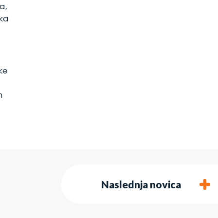
a,
ka
ke
m
Naslednja novica