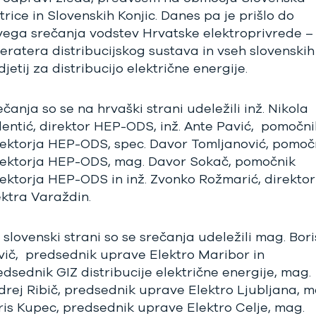
trice in Slovenskih Konjic. Danes pa je prišlo do
vega srečanja vodstev Hrvatske elektroprivrede –
eratera distribucijskog sustava in vseh slovenskih
jetij za distribucijo električne energije.
čanja so se na hrvaški strani udeležili inž. Nikola
lentić, direktor HEP-ODS, inž. Ante Pavić, pomočni
rektorja HEP-ODS, spec. Davor Tomljanović, pomoč
rektorja HEP-ODS, mag. Davor Sokač, pomočnik
rektorja HEP-ODS in inž. Zvonko Rožmarić, direktor
ektra Varaždin.
 slovenski strani so se srečanja udeležili mag. Bori
vič, predsednik uprave Elektro Maribor in
edsednik GIZ distribucije električne energije, mag.
drej Ribič, predsednik uprave Elektro Ljubljana, m
ris Kupec, predsednik uprave Elektro Celje, mag.