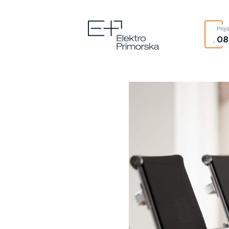
Prij
08