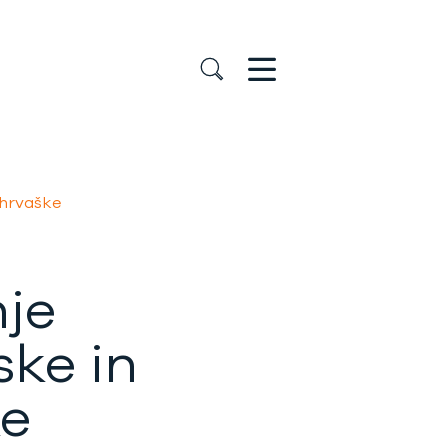
 hrvaške
je
ske in
ke