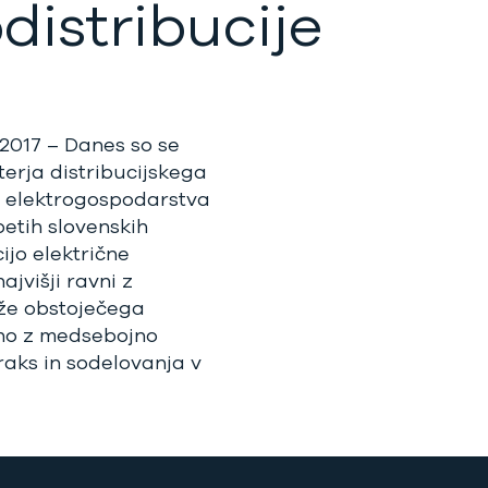
distribucije
 2017 – Danes so se
erja distribucijskega
 elektrogospodarstva
etih slovenskih
cijo električne
ajvišji ravni z
že obstoječega
čno z medsebojno
aks in sodelovanja v