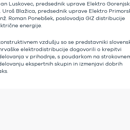
jan Luskovec, predsednik uprave Elektro Gorenjsk
ž. Uroš Blažica, predsednik uprave Elektro Primors
 inž. Roman Ponebšek, poslovodja GIZ distribucije
ktrične energije.
konstruktivnem vzdušju so se predstavniki slovens
hrvaške elektrodistribucije dogovorili o krepitvi
delovanja v prihodnje, s poudarkom na strokovne
delovanju ekspertnih skupin in izmenjavi dobrih
aks.