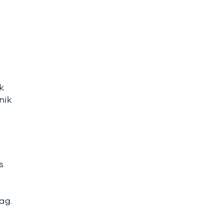
k
nik
s
ag.