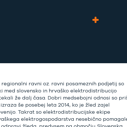
 regionalni ravni oz. ravni posameznih podjetij so
iki med slovensko in hrvaško elektrodistribucijo
tekali že dalj časa. Dobri medsebojni odnosi so priš
izraza še posebej leta 2014, ko je žled zajel
venijo. Takrat so elektrodistribucijske ekipe
vaškega elektrogospodarstva nesebično pomagal
i odpravi žleda, predvsem na območju Slovenska