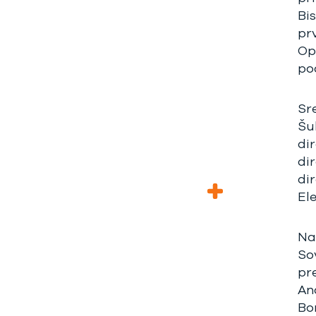
Bis
pr
Op
pod
Sre
Šu
di
di
di
El
Na
So
pr
An
Bo