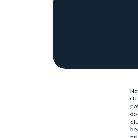
Na
st
po
do 
Slo
hr
pr