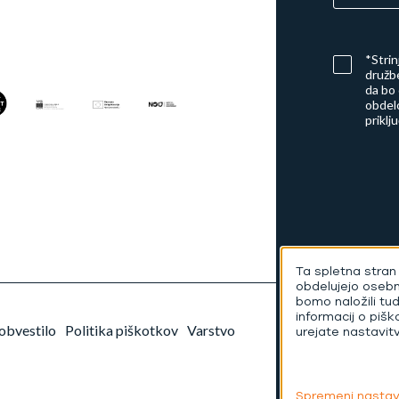
*Stri
družbe
da bo
obdelo
priklj
Ta spletna stran 
obdelujejo oseb
bomo naložili tu
informacij o pišk
obvestilo
Politika piškotkov
Varstvo
urejate nastavit
Spremeni nastav