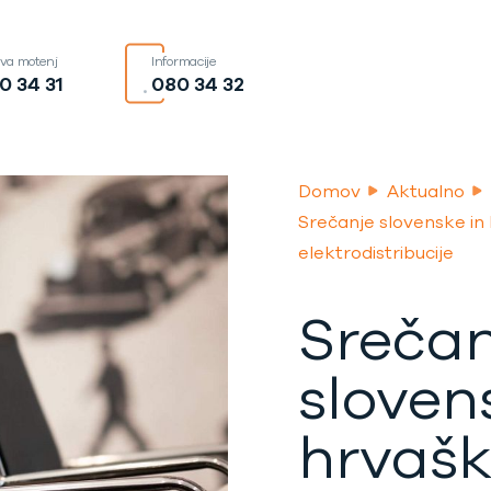
ava motenj
Informacije
0 34 31
080 34 32
Domov
Aktualno
Srečanje slovenske in
elektrodistribucije
Srečan
sloven
hrvaš