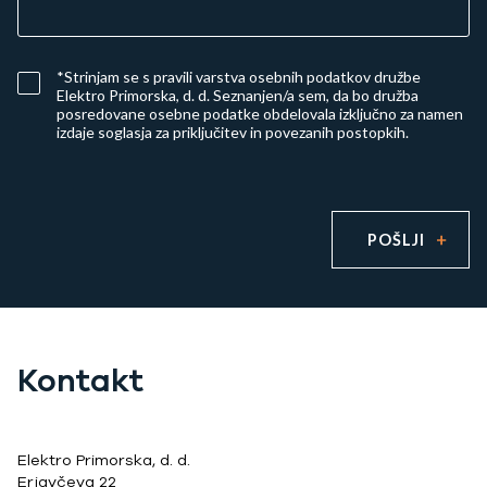
*Strinjam se s
pravili varstva osebnih podatkov družbe
Elektro Primorska, d. d.
Seznanjen/a sem, da bo družba
posredovane osebne podatke obdelovala izključno za namen
izdaje soglasja za priključitev in povezanih postopkih.
POŠLJI
Kontakt
Elektro Primorska, d. d.
Erjavčeva 22