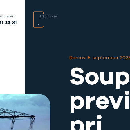
ava motenj
Informacije
0 34 31
080 34 32
Domov
september 202
Soup
prev
pri