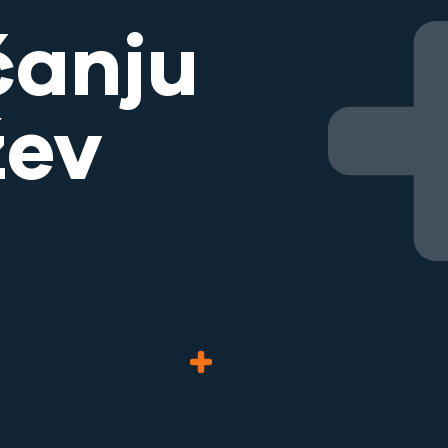
čanju
žev