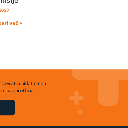
misije
 2023
eri več >
occaecat cupidatat non
culpa qui officia.