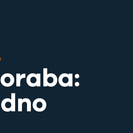
3
oraba:
idno