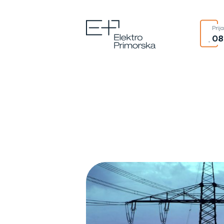
Prij
08