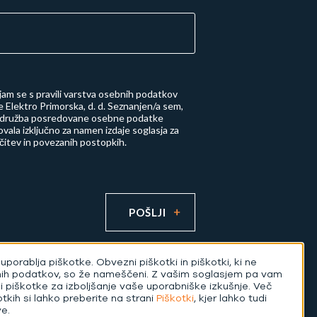
njam se s
pravili varstva osebnih podatkov
 Elektro Primorska, d. d.
Seznanjen/a sem,
 družba posredovane osebne podatke
vala izključno za namen izdaje soglasja za
učitev in povezanih postopkih.
POŠLJI
uporablja piškotke. Obvezni piškotki in piškotki, ki ne
nih podatkov, so že nameščeni. Z vašim soglasjem pa vam
di piškotke za izboljšanje vaše uporabniške izkušnje. Več
otkih si lahko preberite na strani
Piškotki
, kjer lahko tudi
Izvedba:
ve.