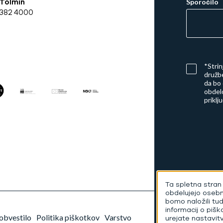
Tolmin
Sporočilo
382 4000
*Stri
družbe
da bo
obdelo
priklj
Ta spletna stran 
obdelujejo oseb
bomo naložili tu
informacij o pišk
obvestilo
Politika piškotkov
Varstvo
urejate nastavit