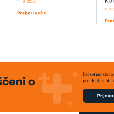
ko
14. 9. 2023
5. 9.
Preberi več >
Preb
Excepteur sint 
čeni o
proident, sunt in 
Prijava