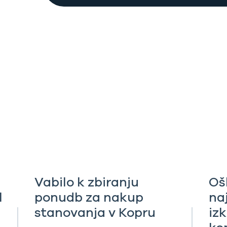
Vabilo k zbiranju
Oš
l
ponudb za nakup
na
stanovanja v Kopru
iz