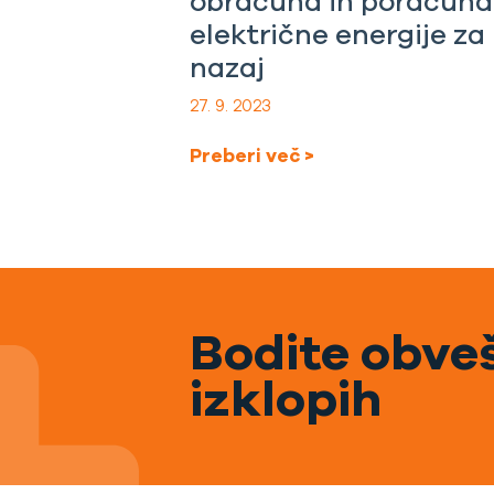
obračuna in poračuna
električne energije za
nazaj
27. 9. 2023
Preberi več >
Bodite obveš
izklopih