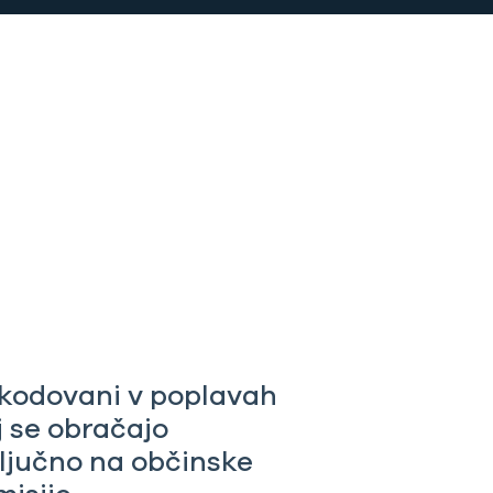
kodovani v poplavah
j se obračajo
ključno na občinske