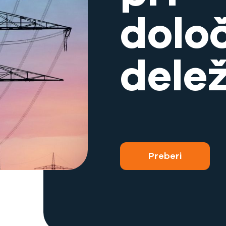
dolo
dele
Preberi