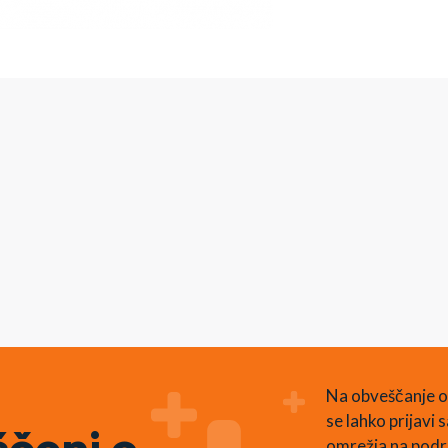
Na obveščanje o
se lahko prijavi
omrežja na podr