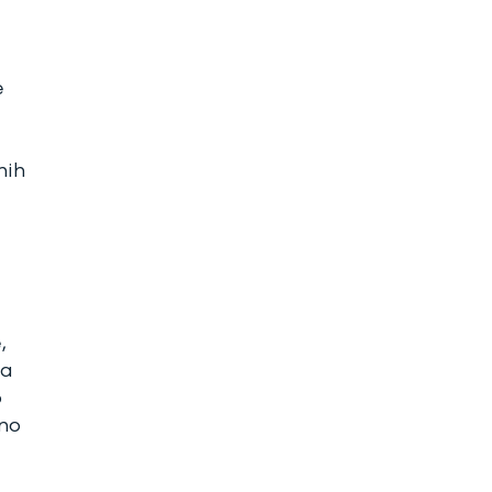
e
nih
,
pa
o
čno