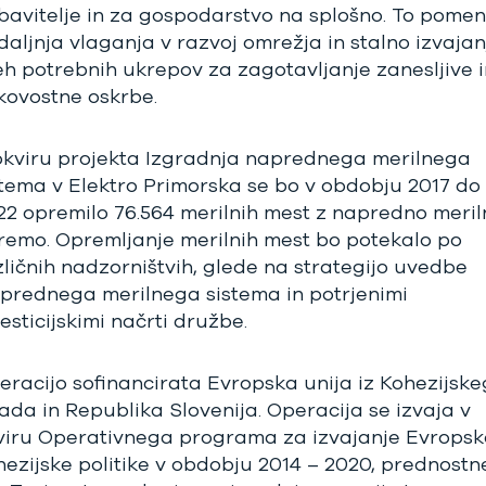
bavitelje in za gospodarstvo na splošno. To pomen
daljnja vlaganja v razvoj omrežja in stalno izvajan
eh potrebnih ukrepov za zagotavljanje zanesljive i
kovostne oskrbe.
okviru projekta Izgradnja naprednega merilnega
stema v Elektro Primorska se bo v obdobju 2017 do
22 opremilo 76.564 merilnih mest z napredno meril
remo. Opremljanje merilnih mest bo potekalo po
zličnih nadzorništvih, glede na strategijo uvedbe
prednega merilnega sistema in potrjenimi
esticijskimi načrti družbe.
eracijo sofinancirata Evropska unija iz Kohezijsk
lada in Republika Slovenija. Operacija se izvaja v
viru Operativnega programa za izvajanje Evropsk
hezijske politike v obdobju 2014 – 2020, prednostn