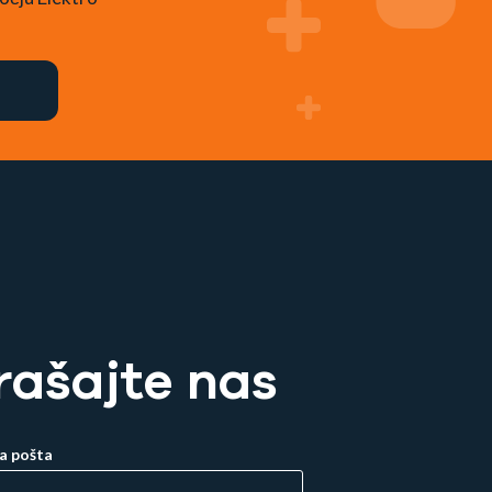
rašajte nas
a pošta