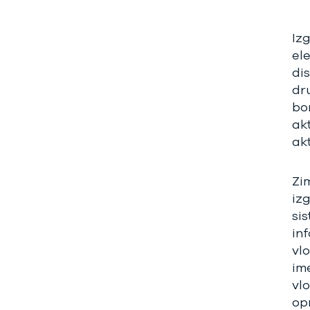
Iz
el
di
dr
bo
ak
ak
Zi
iz
si
in
vl
ime
vlo
op