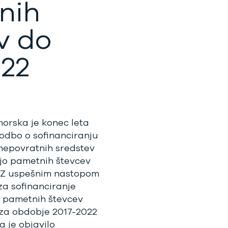
nih
v do
022
orska je konec leta
odbo o sofinanciranju
 nepovratnih sredstev
jo pametnih števcev
e. Z uspešnim nastopom
za sofinanciranje
 pametnih števcev
 za obdobje 2017-2022
a je objavilo