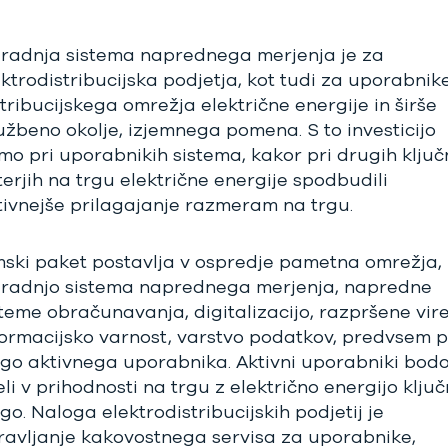
gradnja sistema naprednega merjenja je za
ektrodistribucijska podjetja, kot tudi za uporabnik
stribucijskega omrežja električne energije in širše
užbeno okolje, izjemnega pomena. S to investicijo
mo pri uporabnikih sistema, kakor pri drugih ključ
terjih na trgu električne energije spodbudili
tivnejše prilagajanje razmeram na trgu.
mski paket postavlja v ospredje pametna omrežja,
gradnjo sistema naprednega merjenja, napredne
steme obračunavanja, digitalizacijo, razpršene vire
formacijsko varnost, varstvo podatkov, predvsem 
ogo aktivnega uporabnika. Aktivni uporabniki bod
li v prihodnosti na trgu z električno energijo klju
go. Naloga elektrodistribucijskih podjetij je
ravljanje kakovostnega servisa za uporabnike,