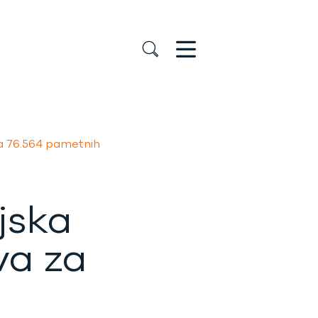
a 76.564 pametnih
jska
va za