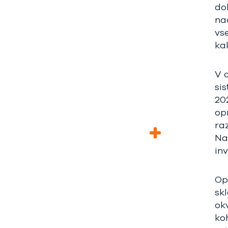
do
na
vs
ka
V 
si
20
op
ra
Na
inv
Op
sk
ok
ko