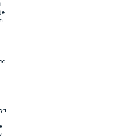
i
je
n
no
ega
e
e