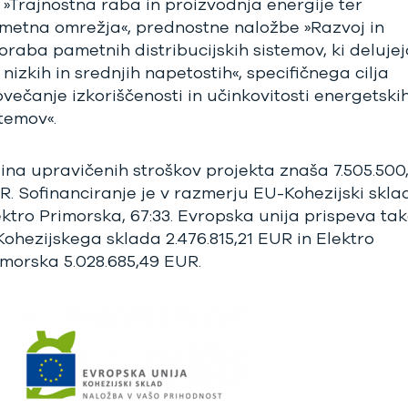
i »Trajnostna raba in proizvodnja energije ter
metna omrežja«, prednostne naložbe »Razvoj in
oraba pametnih distribucijskih sistemov, ki delujej
 nizkih in srednjih napetostih«, specifičnega cilja
ovečanje izkoriščenosti in učinkovitosti energetski
stemov«.
šina upravičenih stroškov projekta znaša 7.505.500
R. Sofinanciranje je v razmerju EU-Kohezijski sklad
ektro Primorska, 67:33. Evropska unija prispeva ta
 Kohezijskega sklada 2.476.815,21 EUR in Elektro
imorska 5.028.685,49 EUR.