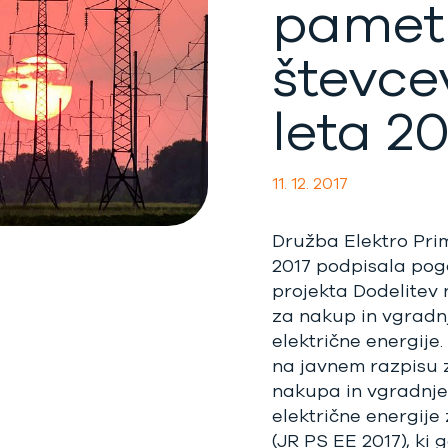
pamet
števce
leta 2
11. 12. 2017
Družba Elektro Prim
2017 podpisala pog
projekta Dodelitev
za nakup in vgradn
električne energij
na javnem razpisu 
nakupa in vgradnje
električne energije
(JR PS EE 2017), ki g