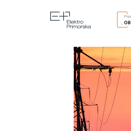
Prij
08