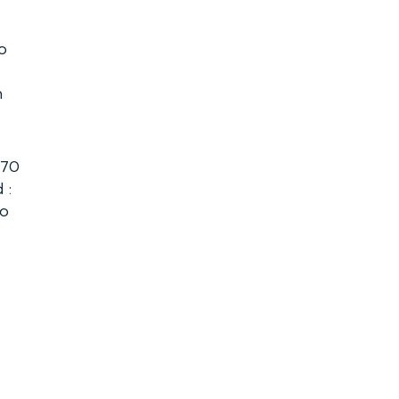
o
h
,70
 :
ko