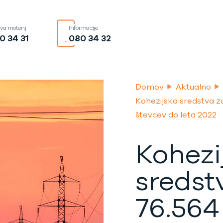
ava motenj
Informacije
0 34 31
080 34 32
Domov
Aktualno
Kohezijska sredstva z
števcev do leta 2022
Kohezi
sredst
76.564