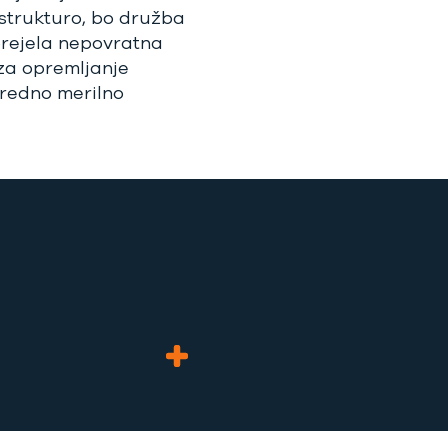
astrukturo, bo družba
prejela nepovratna
za opremljanje
predno merilno