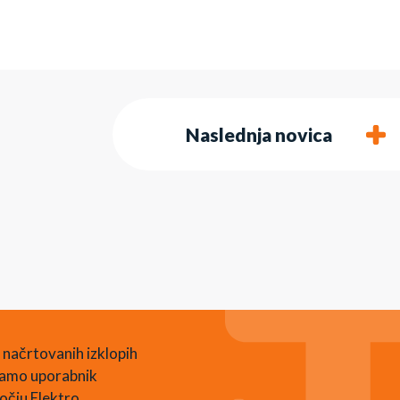
Naslednja novica
 načrtovanih izklopih
 samo uporabnik
očju Elektro