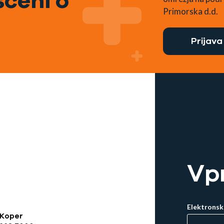
čeni o
Primorska d.d.
Prijava
Vp
Elektronsk
 Koper