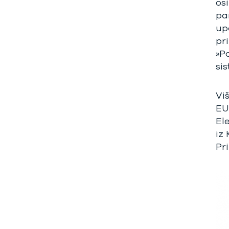
os
pa
up
pri
»P
si
Vi
EU
El
iz
Pr