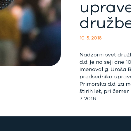
uprav
družb
10. 5. 2016
Nadzorni svet druž
d.d. je na seji dne 1
imenoval g. Uroša B
predsednika uprave
Primorska d.d. za 
štirih let, pri čemer
7. 2016.