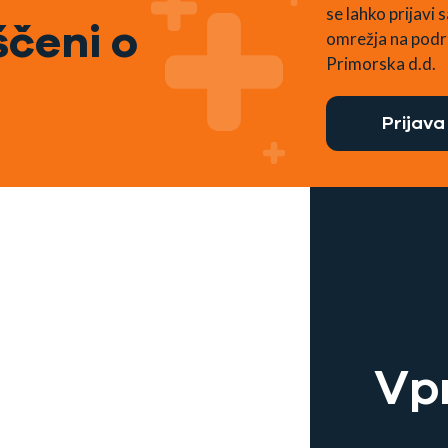
se lahko prijavi
čeni o
omrežja na podr
Primorska d.d.
Prijava
Vp