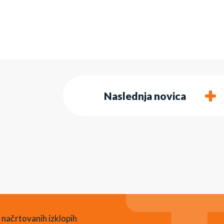
Naslednja novica
 načrtovanih izklopih