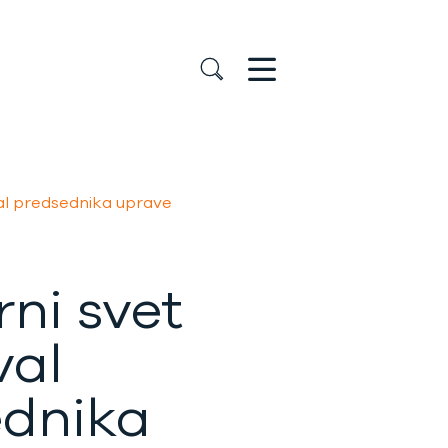
al predsednika uprave
ni svet
val
ednika