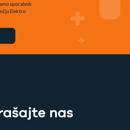
 samo uporabnik
očju Elektro
rašajte nas