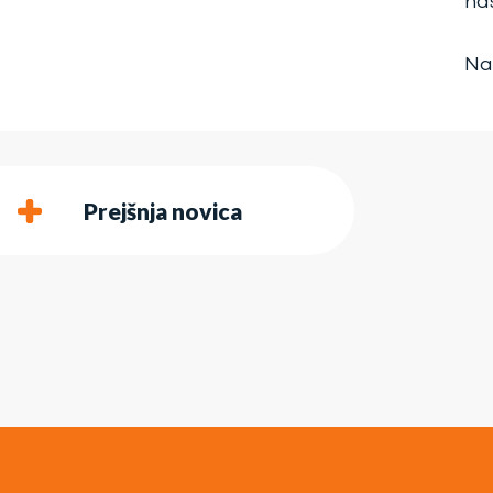
na
Na
Prejšnja novica