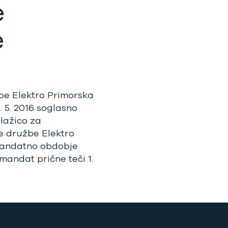
e
e
be Elektro Primorska
0. 5. 2016 soglasno
lažico za
 družbe Elektro
mandatno obdobje
 mandat prične teči 1.