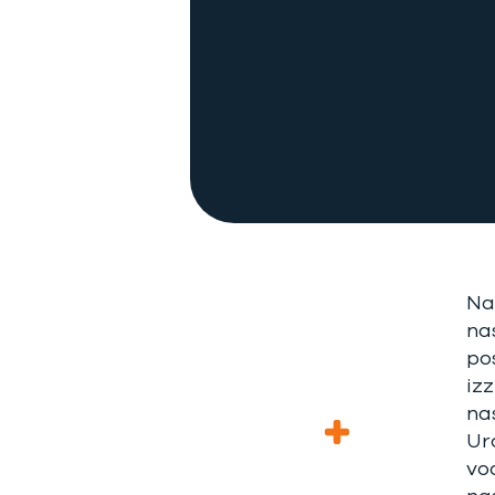
Na
na
po
izz
na
Ur
vo