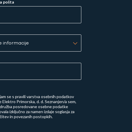
a pošta
njam se s
pravili varstva osebnih podatkov
 Elektro Primorska, d. d.
Seznanjen/a sem,
 družba posredovane osebne podatke
vala izključno za namen izdaje soglasja za
učitev in povezanih postopkih.