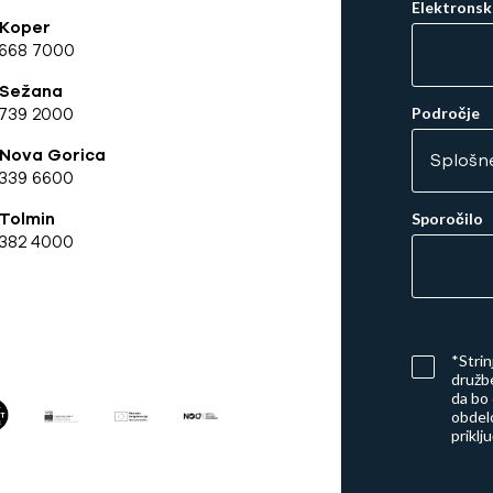
Elektronsk
 Koper
 668 7000
 Sežana
739 2000
Področje
 Nova Gorica
339 6600
Tolmin
Sporočilo
382 4000
*Stri
družbe
da bo
obdelo
priklj