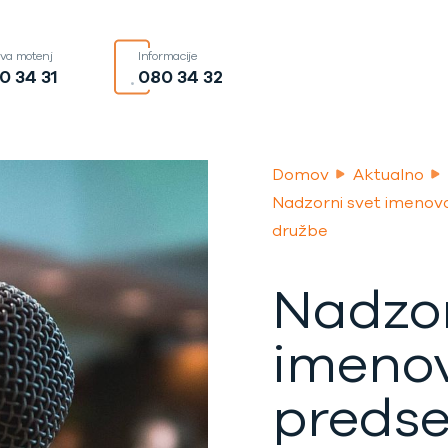
ava motenj
Informacije
0 34 31
080 34 32
Domov
Aktualno
Nadzorni svet imenov
družbe
Nadzor
imeno
preds