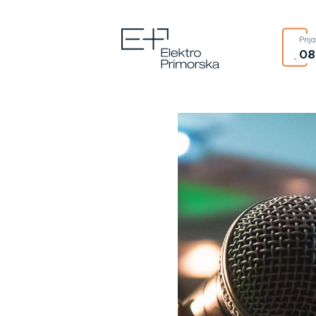
Prij
08