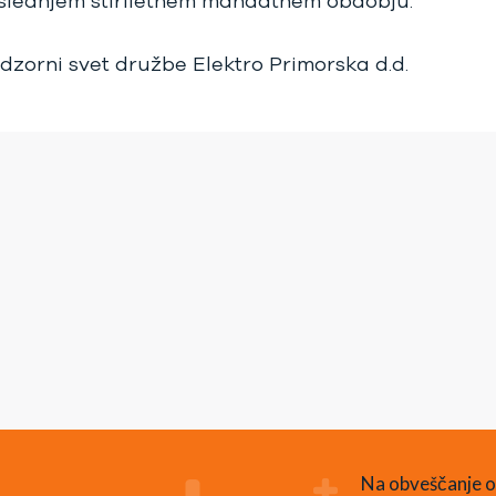
slednjem štiriletnem mandatnem obdobju.
dzorni svet družbe Elektro Primorska d.d.
Na obveščanje o