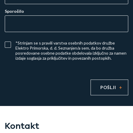
Sporočilo
*Strinjam se s
pravili varstva osebnih podatkov družbe
Elektro Primorska, d. d.
Seznanjen/a sem, da bo družba
posredovane osebne podatke obdelovala izključno za namen
izdaje soglasja za priključitev in povezanih postopkih.
POŠLJI
Kontakt