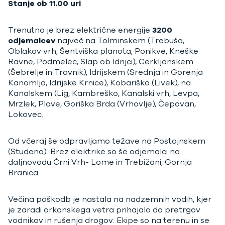
Stanje ob 11.00 uri
Trenutno je brez električne energije
3200
odjemalcev
največ na Tolminskem (Trebuša,
Oblakov vrh, Šentviška planota, Ponikve, Kneške
Ravne, Podmelec, Slap ob Idrijci), Cerkljanskem
(Šebrelje in Travnik), Idrijskem (Srednja in Gorenja
Kanomlja, Idrijske Krnice), Kobariško (Livek), na
Kanalskem (Lig, Kambreško, Kanalski vrh, Levpa,
Mrzlek, Plave, Goriška Brda (Vrhovlje), Čepovan,
Lokovec.
Od včeraj še odpravljamo težave na Postojnskem
(Studeno). Brez elektrike so še odjemalci na
daljnovodu Črni Vrh- Lome in Trebižani, Gornja
Branica.
Večina poškodb je nastala na nadzemnih vodih, kjer
je zaradi orkanskega vetra prihajalo do pretrgov
vodnikov in rušenja drogov. Ekipe so na terenu in se