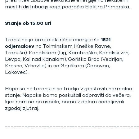
prekinitev dobave električne energije na nekaterih
mestih distribucijskega področja Elektra Primorska.
Stanje ob 15.00 uri
Trenutno je brez električne energije še
1521
odjemalcev
na Tolminskem (Kneške Ravne,
Trebuša), Kanalskem (Lig, Kambreško, Kanalski vrh,
Levpa, Kal nad Kanalom), Goriška Brda (Vedrijan,
Krasno, Vrhovlje) in na Goriškem (Čepovan,
Lokovec).
Ekipe so na terenu in se trudijo vzpostaviti normalno
stanje. Napake bomo poskušali odpraviti do večera,
kjer nam ne bo uspelo, bomo z delom nadaljevali
zgodaj zjutraj.
________________________________________________