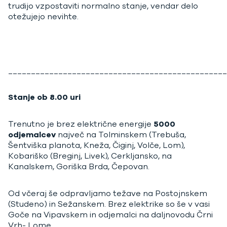
trudijo vzpostaviti normalno stanje, vendar delo
otežujejo nevihte.
________________________________________________
Stanje ob 8.00 uri
Trenutno je brez električne energije
5000
odjemalcev
največ na Tolminskem (Trebuša,
Šentviška planota, Kneža, Čiginj, Volče, Lom),
Kobariško (Breginj, Livek), Cerkljansko, na
Kanalskem, Goriška Brda, Čepovan.
Od včeraj še odpravljamo težave na Postojnskem
(Studeno) in Sežanskem. Brez elektrike so še v vasi
Goče na Vipavskem in odjemalci na daljnovodu Črni
Vrh- Lome.