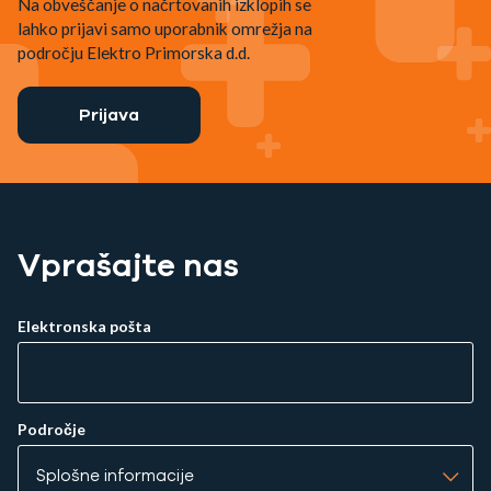
Na obveščanje o načrtovanih izklopih se
lahko prijavi samo uporabnik omrežja na
področju Elektro Primorska d.d.
Prijava
Vprašajte nas
Elektronska pošta
Področje