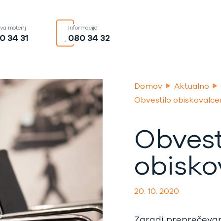
ava motenj
Informacije
0 34 31
080 34 32
Domov
Aktualno
Obvestilo obiskovalc
Obvest
obisk
20. 10. 2020
Zaradi preprečevan