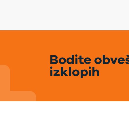
Bodite obveš
izklopih