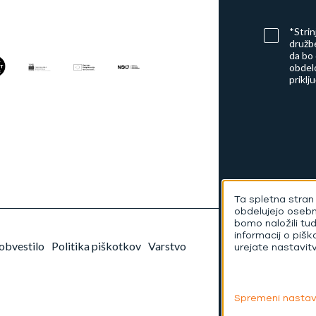
*Stri
družbe
da bo
obdelo
priklj
Ta spletna stran 
obdelujejo oseb
bomo naložili tu
informacij o pišk
obvestilo
Politika piškotkov
Varstvo
urejate nastavit
Spremeni nastav