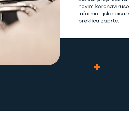
novim koronavirus
informacijske pisarn
preklica zaprte.