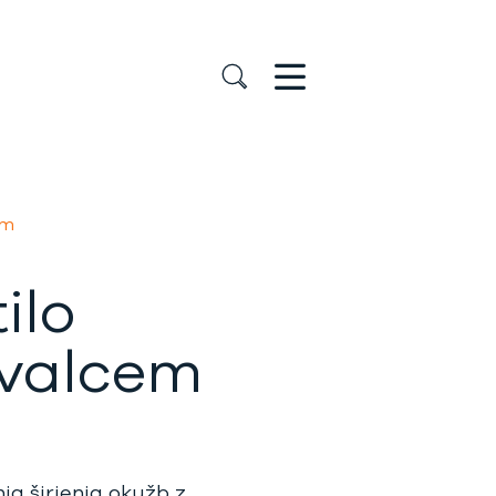
em
ilo
ovalcem
ja širjenja okužb z