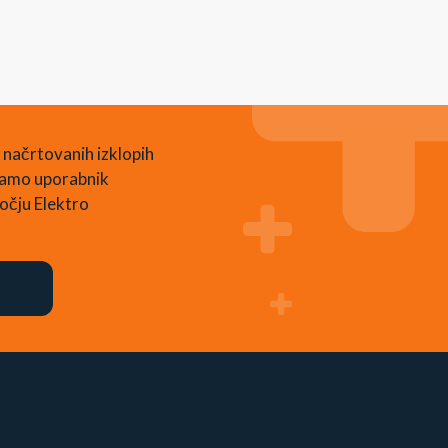
 načrtovanih izklopih
 samo uporabnik
očju Elektro