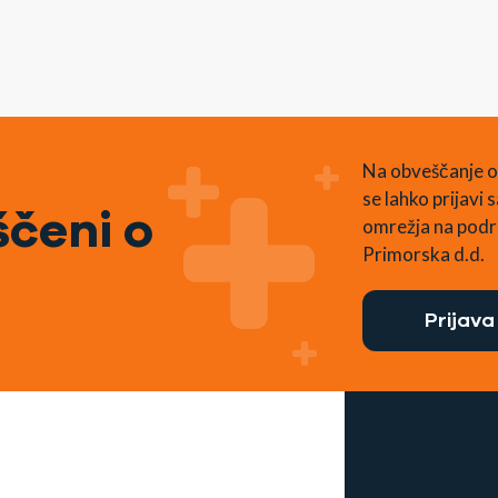
Na obveščanje o
se lahko prijavi
čeni o
omrežja na podr
Primorska d.d.
Prijava