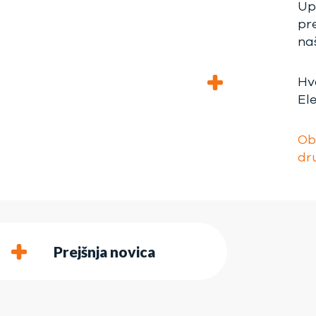
Up
pre
naš
Hv
Ele
Ob
dr
Prejšnja novica