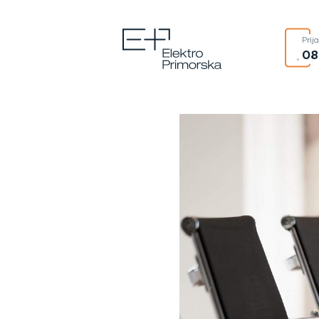
Prij
08