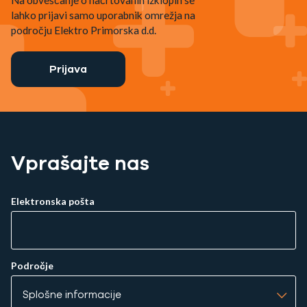
Na obveščanje o načrtovanih izklopih se
lahko prijavi samo uporabnik omrežja na
področju Elektro Primorska d.d.
Prijava
Vprašajte nas
Elektronska pošta
Področje