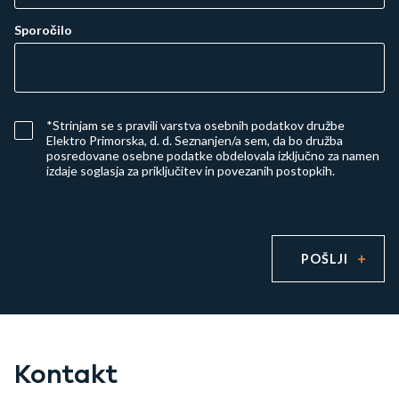
Sporočilo
*Strinjam se s
pravili varstva osebnih podatkov družbe
Elektro Primorska, d. d.
Seznanjen/a sem, da bo družba
posredovane osebne podatke obdelovala izključno za namen
izdaje soglasja za priključitev in povezanih postopkih.
POŠLJI
Kontakt