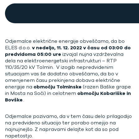
Odjemalce električne energije obveščamo, da bo
ELES d.o.o.
v nedeljo, 11. 12. 2022 v času od 03:00 do
predvidoma 05:00 ure
izvajal nujna vzdrževalna
dela na elektroenergetski infrastrukturi – RTP
110/35/20 kV Tolmin. V izogib nepredvidenim
situacijam vas še dodatno obveščamo, da bo v
omenjenem času prekinjena dobava električne
energije na
območju Tolminske
(razen Baške grape
in Mosta na Soči) in celotnem
območju Kobariške in
Bovške
.
Odjemalce pozivamo, da v tem času delo prilagodijo
na predvideno situacijo ter porabo omejijo na
najnujnejšo. Z napravami delajte kot da so pod
napetostjo.