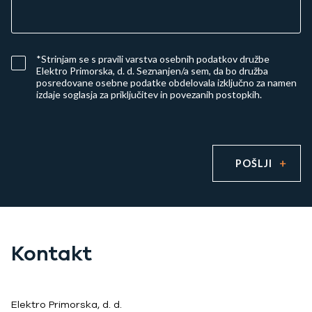
*Strinjam se s
pravili varstva osebnih podatkov družbe
Elektro Primorska, d. d.
Seznanjen/a sem, da bo družba
posredovane osebne podatke obdelovala izključno za namen
izdaje soglasja za priključitev in povezanih postopkih.
POŠLJI
Kontakt
Elektro Primorska, d. d.