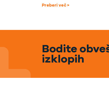
Preberi več >
Bodite obveš
izklopih