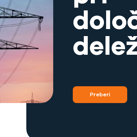
dolo
dele
Preberi