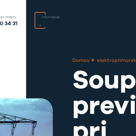
ava motenj
Informacije
0 34 31
080 34 32
Domov
elektroprimors
Soup
prev
pri