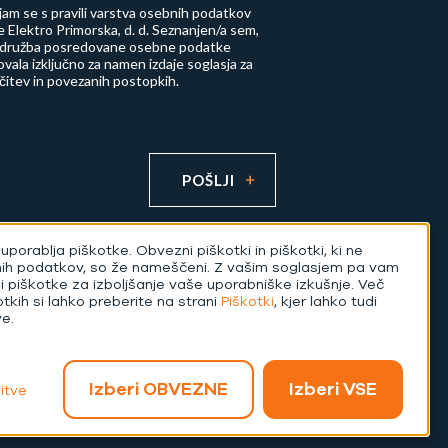
njam se s
pravili varstva osebnih podatkov
 Elektro Primorska, d. d.
Seznanjen/a sem,
 družba posredovane osebne podatke
vala izključno za namen izdaje soglasja za
učitev in povezanih postopkih.
POŠLJI
uporablja piškotke. Obvezni piškotki in piškotki, ki ne
nih podatkov, so že nameščeni. Z vašim soglasjem pa vam
di piškotke za izboljšanje vaše uporabniške izkušnje. Več
otkih si lahko preberite na strani
Piškotki
, kjer lahko tudi
Izvedba:
ve.
Izberi OBVEZNE
Izberi VSE
itve