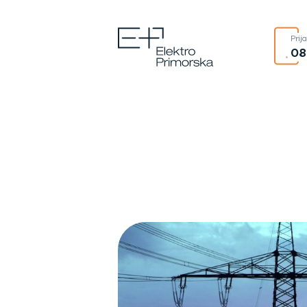
Prij
08