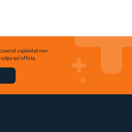
occaecat cupidatat non
culpa qui officia.