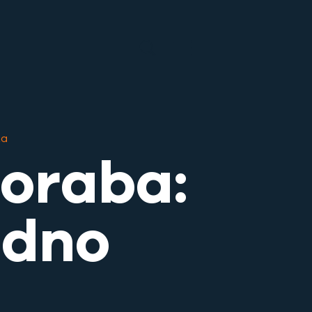
ka
oraba:
idno