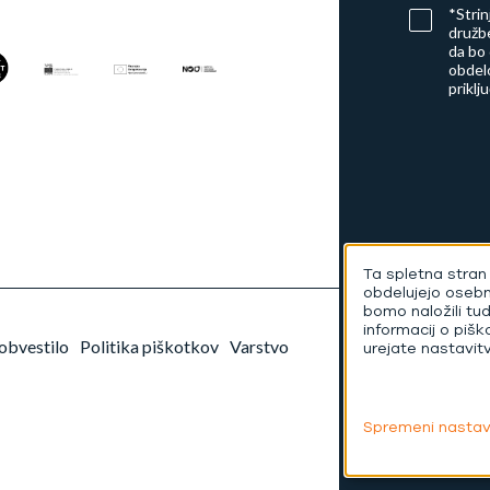
*Stri
družbe
da bo
obdelo
priklj
Ta spletna stran 
obdelujejo oseb
bomo naložili tu
informacij o pišk
obvestilo
Politika piškotkov
Varstvo
urejate nastavit
Spremeni nastav