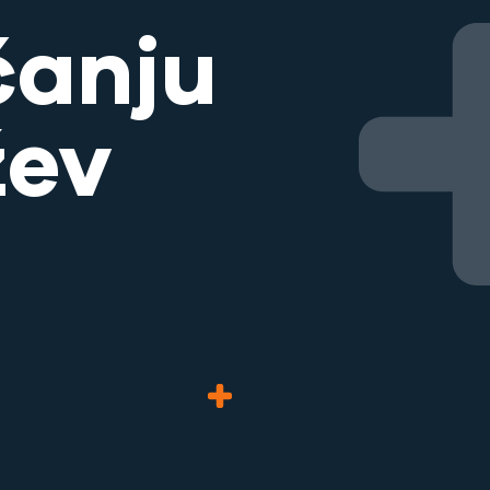
čanju
žev